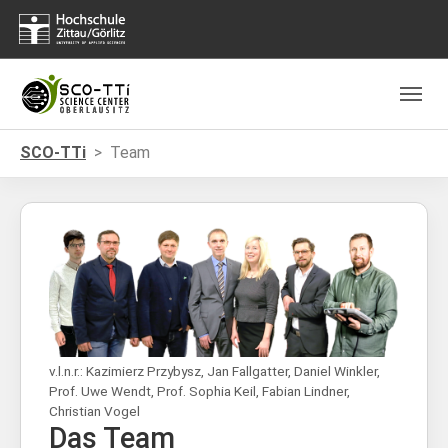
Skip to main navigation
Zum Hauptinhalt springen
Skip to page footer
Sie sind hier:
SCO-TTi
Team
Show larger version for:
v.l.n.r.: Kazimierz Przybysz, Jan Fallgatter, Daniel Winkler,
Prof. Uwe Wendt, Prof. Sophia Keil, Fabian Lindner,
Christian Vogel
Das Team