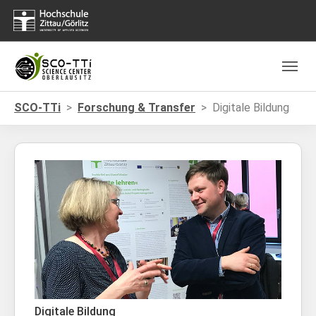
Skip to main navigation
Zum Hauptinhalt springen
Skip to page footer
Sie sind hier:
SCO-TTi
Forschung & Transfer
Digitale Bildung
Digitale Bildung