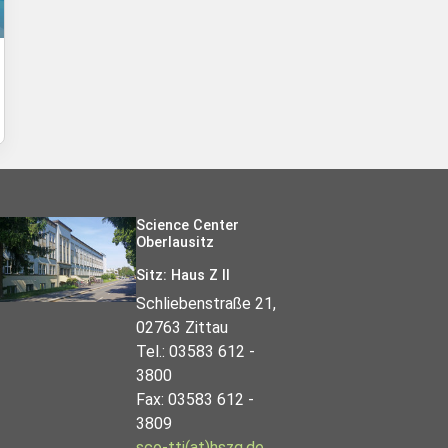
Science Center
Oberlausitz
Sitz: Haus Z II
Schliebenstraße 21,
02763 Zittau
Tel.: 03583 612 -
3800
Fax: 03583 612 -
3809
sco-tti(at)hszg.de