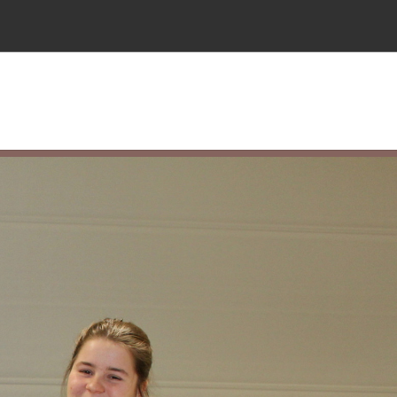
r"
u for "Labore"