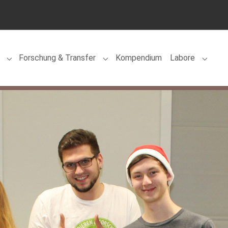
Forschung & Transfer
Kompendium
Labore
for "Team"
Submenu for "Lehre"
Submenu for "Forschung & Transfe
Submen