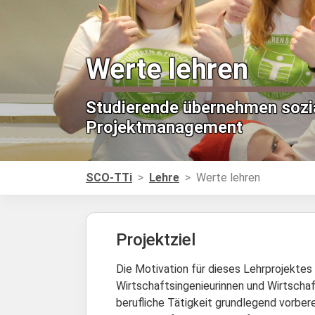
Werte lehren
Studierende übernehmen sozia
Projektmanagement
Sie sind hier:
SCO-TTi
Lehre
Werte lehren
Projektziel
Die Motivation für dieses Lehrprojektes
Wirtschaftsingenieurinnen und Wirtscha
berufliche Tätigkeit grundlegend vorber