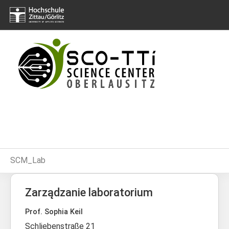
Skip to main navigation
Skip to main content
Skip to page footer
You are here:
SCM_Lab
Zarządzanie laboratorium
Prof. Sophia Keil
Schliebenstraße 21