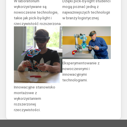
W laboratorium
Dzięki pick-by-light studenci
wykorzystywane są
mogą poznać jedną z
nowoczesne technologie,
najważniejszych technologii
takie jak pick-by-light i
w branży logistycznej.
rzeczywistość rozszerzona.
Show larger version for:
Show larger version for:
Eksperymentowanie z
nowoczesnymi i
innowacyjnymi
technologiami.
Innowacyjne stanowisko
montażowe z
wykorzystaniem
rozszerzonej
rzeczywistości.