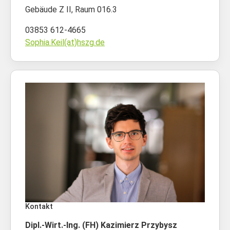
Gebäude Z II, Raum 016.3
03853 612-4665
Sophia.Keil(at)hszg.de
Kontakt
Dipl.-Wirt.-Ing. (FH) Kazimierz Przybysz